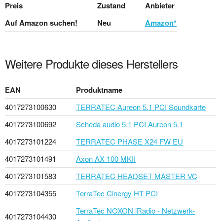
Preis
Zustand
Anbieter
Auf Amazon suchen!
Neu
Amazon*
Weitere Produkte dieses Herstellers
EAN
Produktname
4017273100630
TERRATEC Aureon 5.1 PCI Soundkarte
4017273100692
Scheda audio 5.1 PCI Aureon 5.1
4017273101224
TERRATEC PHASE X24 FW EU
4017273101491
Axon AX 100 MKII
4017273101583
TERRATEC HEADSET MASTER VC
4017273104355
TerraTec Cinergy HT PCI
TerraTec NOXON iRadio - Netzwerk-
4017273104430