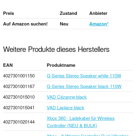
Preis
Zustand
Anbieter
Auf Amazon suchen!
Neu
Amazon*
Weitere Produkte dieses Herstellers
EAN
Produktname
4027301001150
G-Series Stereo Speaker white 110W
4027301001167
G-Series Stereo Speaker black 110W
4027301015010
VAD Cézanne black
4027301015041
VAD Laplace black
Xbox 360 - Ladekabel für Wireless
4027301020144
Controller (NEU & BULK)
Xbox - X-Warrior Controller Dual Vibration