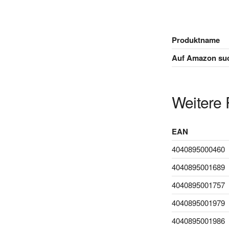
Produktname
Auf Amazon su
Weitere 
EAN
4040895000460
4040895001689
4040895001757
4040895001979
4040895001986