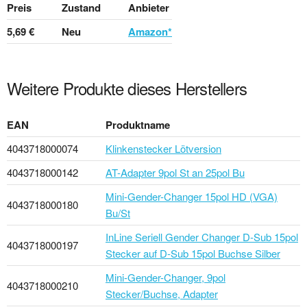
Preis
Zustand
Anbieter
5,69 €
Neu
Amazon*
Weitere Produkte dieses Herstellers
EAN
Produktname
4043718000074
Klinkenstecker Lötversion
4043718000142
AT-Adapter 9pol St an 25pol Bu
Mini-Gender-Changer 15pol HD (VGA)
4043718000180
Bu/St
InLine Seriell Gender Changer D-Sub 15pol
4043718000197
Stecker auf D-Sub 15pol Buchse Silber
Mini-Gender-Changer, 9pol
4043718000210
Stecker/Buchse, Adapter