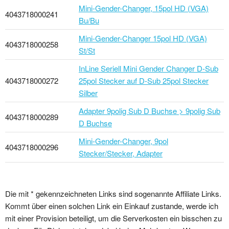
Mini-Gender-Changer, 15pol HD (VGA)
4043718000241
Bu/Bu
Mini-Gender-Changer 15pol HD (VGA)
4043718000258
St/St
InLine Seriell Mini Gender Changer D-Sub
4043718000272
25pol Stecker auf D-Sub 25pol Stecker
Silber
Adapter 9polig Sub D Buchse > 9polig Sub
4043718000289
D Buchse
Mini-Gender-Changer, 9pol
4043718000296
Stecker/Stecker, Adapter
Die mit * gekennzeichneten Links sind sogenannte Affiliate Links.
Kommt über einen solchen Link ein Einkauf zustande, werde ich
mit einer Provision beteiligt, um die Serverkosten ein bisschen zu