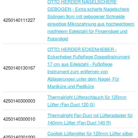
OTTO HERDER NAGELSCHERE
GEBOGEN - Extra scharfe Nagelschere
Solingen 9cm mit gebogener Schneide
4250140111227
einseitige Mikrozahnung aus hochwertigem
rostfreiem Edelstahl für Fingernägel und
Fussnägel
OTTO HERDER ECKENHEBER -
Eckenheber Fußpflege Doppelinstrument
17 cm aus Edelstahl - Fußpflege
4250140130167
Instrument zum entfernen von
Ablagerungen unter dem Nagel- Für
Maniküre und Pediküre
Thermalright Lüfterschlauch für 120mm
4250140300003
Lüfter (Fan Duct 120 G)
Thermalright Fan Duct rot Lüfteradapter für
4250140300010
140mm Lüfter (Fan Duct 140 R)
Cooltek Lüftergitter für 120mm Lüfter silber
4250140301000