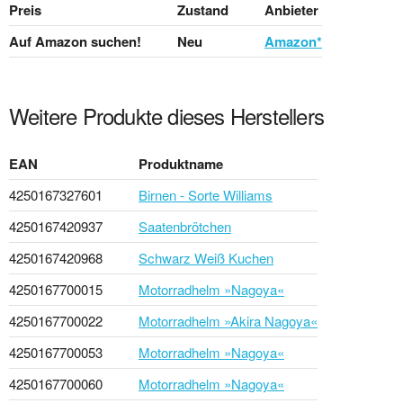
Preis
Zustand
Anbieter
Auf Amazon suchen!
Neu
Amazon*
Weitere Produkte dieses Herstellers
EAN
Produktname
4250167327601
Birnen - Sorte Williams
4250167420937
Saatenbrötchen
4250167420968
Schwarz Weiß Kuchen
4250167700015
Motorradhelm »Nagoya«
4250167700022
Motorradhelm »Akira Nagoya«
4250167700053
Motorradhelm »Nagoya«
4250167700060
Motorradhelm »Nagoya«