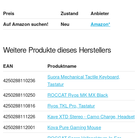
Preis
Zustand
Anbieter
Auf Amazon suchen!
Neu
Amazon*
Weitere Produkte dieses Herstellers
EAN
Produktname
Suora Mechanical Tactile Keyboard,
4250288110236
Tastatur
4250288110250
ROCCAT Ryos MK MX Black
4250288110816
Ryos TKL Pro, Tastatur
4250288111226
Kave XTD Stereo - Camo Charge, Headset
4250288112001
Kova Pure Gaming Mouse
ROCCAT Score Vollspektrum In-Ear