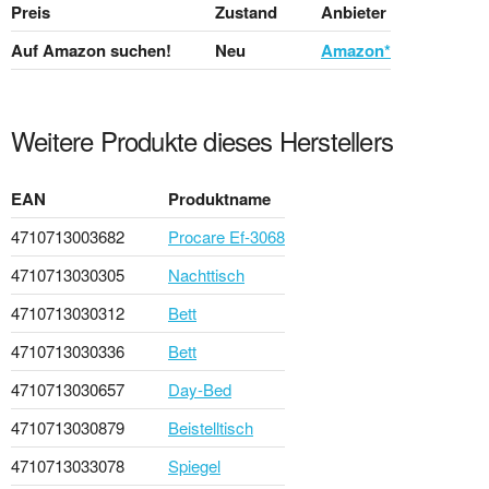
Preis
Zustand
Anbieter
Auf Amazon suchen!
Neu
Amazon*
Weitere Produkte dieses Herstellers
EAN
Produktname
4710713003682
Procare Ef-3068
4710713030305
Nachttisch
4710713030312
Bett
4710713030336
Bett
4710713030657
Day-Bed
4710713030879
Beistelltisch
4710713033078
Spiegel