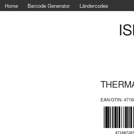
Home
Barcode Generator
Ländercodes
IS
THERMA
EAN/GTIN: 4716