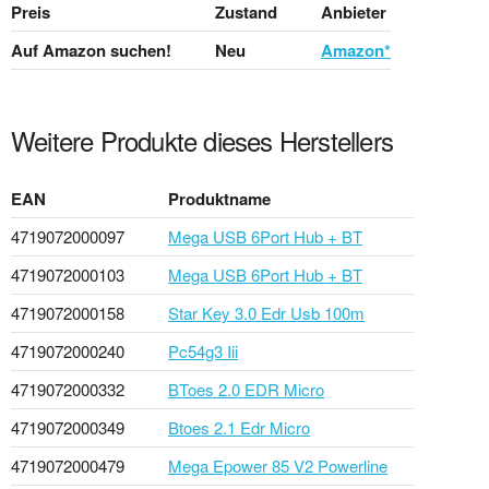
Preis
Zustand
Anbieter
Auf Amazon suchen!
Neu
Amazon*
Weitere Produkte dieses Herstellers
EAN
Produktname
4719072000097
Mega USB 6Port Hub + BT
4719072000103
Mega USB 6Port Hub + BT
4719072000158
Star Key 3.0 Edr Usb 100m
4719072000240
Pc54g3 Iii
4719072000332
BToes 2.0 EDR Micro
4719072000349
Btoes 2.1 Edr Micro
4719072000479
Mega Epower 85 V2 Powerline