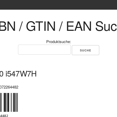
BN / GTIN / EAN Su
Produktsuche:
0 i547W7H
072264482