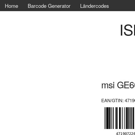
Home
Barcode Generator
Ländercodes
IS
msi GE6
EAN/GTIN: 4719