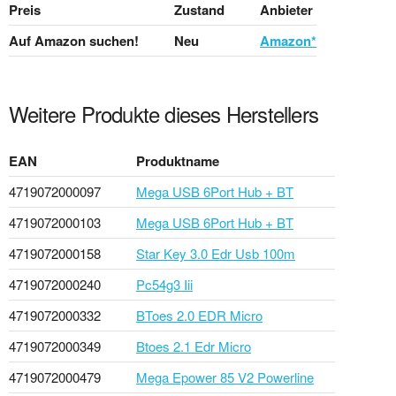
Preis
Zustand
Anbieter
Auf Amazon suchen!
Neu
Amazon*
Weitere Produkte dieses Herstellers
EAN
Produktname
4719072000097
Mega USB 6Port Hub + BT
4719072000103
Mega USB 6Port Hub + BT
4719072000158
Star Key 3.0 Edr Usb 100m
4719072000240
Pc54g3 Iii
4719072000332
BToes 2.0 EDR Micro
4719072000349
Btoes 2.1 Edr Micro
4719072000479
Mega Epower 85 V2 Powerline