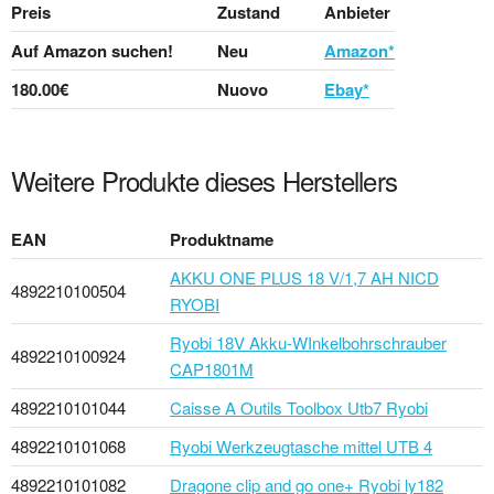
Preis
Zustand
Anbieter
Auf Amazon suchen!
Neu
Amazon*
180.00€
Nuovo
Ebay*
Weitere Produkte dieses Herstellers
EAN
Produktname
AKKU ONE PLUS 18 V/1,7 AH NICD
4892210100504
RYOBI
Ryobi 18V Akku-WInkelbohrschrauber
4892210100924
CAP1801M
4892210101044
Caisse A Outils Toolbox Utb7 Ryobi
4892210101068
Ryobi Werkzeugtasche mittel UTB 4
4892210101082
Dragone clip and go one+ Ryobi ly182