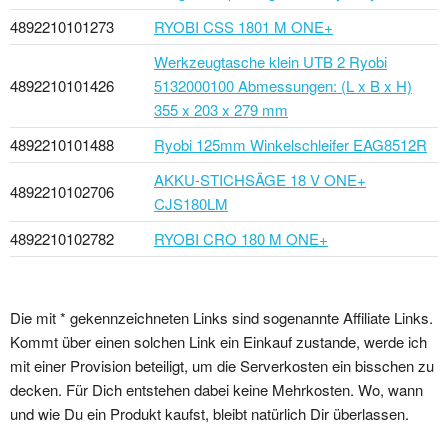
4892210101273
RYOBI CSS 1801 M ONE+
Werkzeugtasche klein UTB 2 Ryobi
4892210101426
5132000100 Abmessungen: (L x B x H)
355 x 203 x 279 mm
4892210101488
Ryobi 125mm Winkelschleifer EAG8512R
AKKU-STICHSÄGE 18 V ONE+
4892210102706
CJS180LM
4892210102782
RYOBI CRO 180 M ONE+
Die mit * gekennzeichneten Links sind sogenannte Affiliate Links.
Kommt über einen solchen Link ein Einkauf zustande, werde ich
mit einer Provision beteiligt, um die Serverkosten ein bisschen zu
decken. Für Dich entstehen dabei keine Mehrkosten. Wo, wann
und wie Du ein Produkt kaufst, bleibt natürlich Dir überlassen.