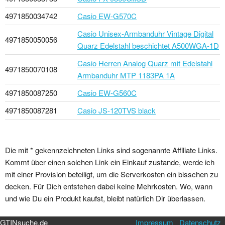
4971850034742
Casio EW-G570C
Casio Unisex-Armbanduhr Vintage Digital
4971850050056
Quarz Edelstahl beschichtet A500WGA-1D
Casio Herren Analog Quarz mit Edelstahl
4971850070108
Armbanduhr MTP 1183PA 1A
4971850087250
Casio EW-G560C
4971850087281
Casio JS-120TVS black
Die mit * gekennzeichneten Links sind sogenannte Affiliate Links.
Kommt über einen solchen Link ein Einkauf zustande, werde ich
mit einer Provision beteiligt, um die Serverkosten ein bisschen zu
decken. Für Dich entstehen dabei keine Mehrkosten. Wo, wann
und wie Du ein Produkt kaufst, bleibt natürlich Dir überlassen.
GTINsuche.de
Impressum
Datenschutz