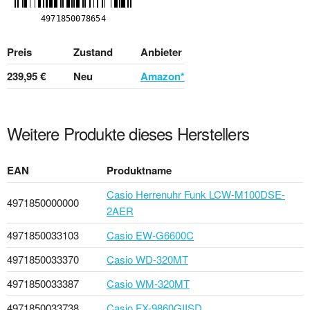
Preis
Zustand
Anbieter
239,95 €
Neu
Amazon*
Weitere Produkte dieses Herstellers
EAN
Produktname
Casio Herrenuhr Funk LCW-M100DSE-
4971850000000
2AER
4971850033103
Casio EW-G6600C
4971850033370
Casio WD-320MT
4971850033387
Casio WM-320MT
4971850033738
Casio FX-9860GIISD