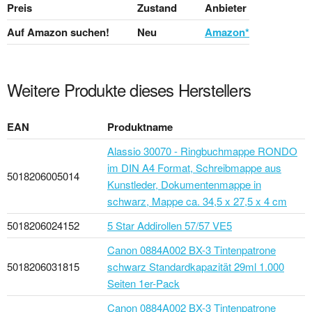
Preis
Zustand
Anbieter
Auf Amazon suchen!
Neu
Amazon*
Weitere Produkte dieses Herstellers
EAN
Produktname
Alassio 30070 - Ringbuchmappe RONDO
im DIN A4 Format, Schreibmappe aus
5018206005014
Kunstleder, Dokumentenmappe in
schwarz, Mappe ca. 34,5 x 27,5 x 4 cm
5018206024152
5 Star Addirollen 57/57 VE5
Canon 0884A002 BX-3 Tintenpatrone
5018206031815
schwarz Standardkapazität 29ml 1.000
Seiten 1er-Pack
Canon 0884A002 BX-3 Tintenpatrone