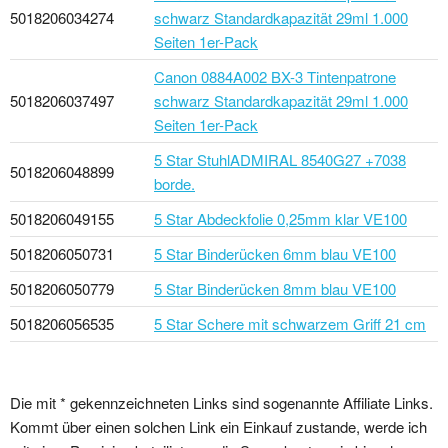
5018206034274
schwarz Standardkapazität 29ml 1.000
Seiten 1er-Pack
Canon 0884A002 BX-3 Tintenpatrone
5018206037497
schwarz Standardkapazität 29ml 1.000
Seiten 1er-Pack
5 Star StuhlADMIRAL 8540G27 +7038
5018206048899
borde.
5018206049155
5 Star Abdeckfolie 0,25mm klar VE100
5018206050731
5 Star Binderücken 6mm blau VE100
5018206050779
5 Star Binderücken 8mm blau VE100
5018206056535
5 Star Schere mit schwarzem Griff 21 cm
Die mit * gekennzeichneten Links sind sogenannte Affiliate Links.
Kommt über einen solchen Link ein Einkauf zustande, werde ich