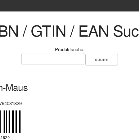
BN / GTIN / EAN Su
Produktsuche:
th-Maus
794031829