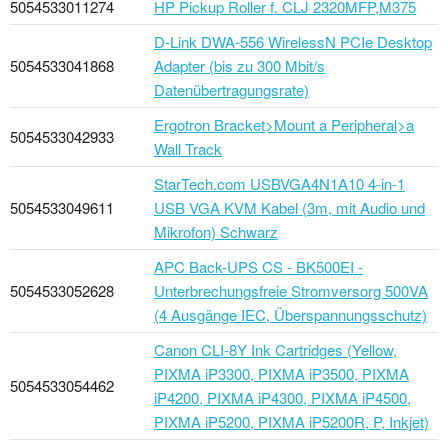
5054533011274
HP Pickup Roller f. CLJ 2320MFP,M375
D-Link DWA-556 WirelessN PCIe Desktop
5054533041868
Adapter (bis zu 300 Mbit/s
Datenübertragungsrate)
Ergotron Bracket>Mount a Peripheral>a
5054533042933
Wall Track
StarTech.com USBVGA4N1A10 4-in-1
5054533049611
USB VGA KVM Kabel (3m, mit Audio und
Mikrofon) Schwarz
APC Back-UPS CS - BK500EI -
5054533052628
Unterbrechungsfreie Stromversorg 500VA
(4 Ausgänge IEC, Überspannungsschutz)
Canon CLI-8Y Ink Cartridges (Yellow,
PIXMA iP3300, PIXMA iP3500, PIXMA
5054533054462
iP4200, PIXMA iP4300, PIXMA iP4500,
PIXMA iP5200, PIXMA iP5200R, P, Inkjet)