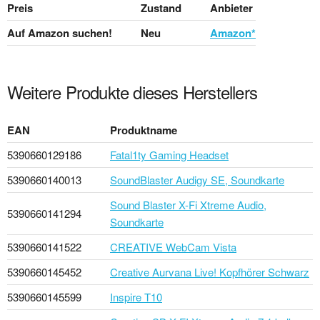
Preis
Zustand
Anbieter
Auf Amazon suchen!
Neu
Amazon*
Weitere Produkte dieses Herstellers
EAN
Produktname
5390660129186
Fatal1ty Gaming Headset
5390660140013
SoundBlaster Audigy SE, Soundkarte
Sound Blaster X-Fi Xtreme Audio,
5390660141294
Soundkarte
5390660141522
CREATIVE WebCam Vista
5390660145452
Creative Aurvana Live! Kopfhörer Schwarz
5390660145599
Inspire T10