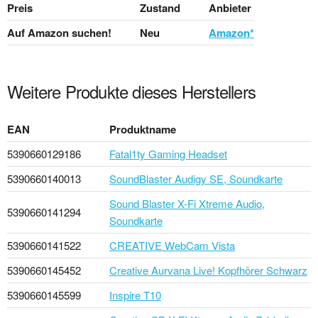
Preis
Zustand
Anbieter
Auf Amazon suchen!
Neu
Amazon*
Weitere Produkte dieses Herstellers
EAN
Produktname
5390660129186
Fatal1ty Gaming Headset
5390660140013
SoundBlaster Audigy SE, Soundkarte
Sound Blaster X-Fi Xtreme Audio,
5390660141294
Soundkarte
5390660141522
CREATIVE WebCam Vista
5390660145452
Creative Aurvana Live! Kopfhörer Schwarz
5390660145599
Inspire T10