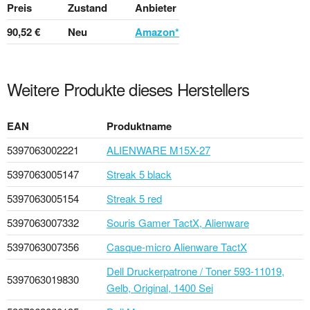
Preis
Zustand
Anbieter
90,52 €
Neu
Amazon*
Weitere Produkte dieses Herstellers
EAN
Produktname
5397063002221
ALIENWARE M15X-27
5397063005147
Streak 5 black
5397063005154
Streak 5 red
5397063007332
Souris Gamer TactX, Alienware
5397063007356
Casque-micro Alienware TactX
Dell Druckerpatrone / Toner 593-11019,
5397063019830
Gelb, Original, 1400 Sei