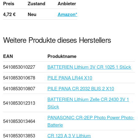
Preis
Zustand
Anbieter
4,72 €
Neu
Amazon*
Weitere Produkte dieses Herstellers
EAN
Produktname
5410853010227
BATTERIEN Lithium 3V CR 1025 1 Stück
5410853010678
PILE PANA LR44 X10
5410853010807
PILE PANA CR 2032 BLIS 2 X10
BATTERIEN Lithium Zelle CR 2430 3V 1
5410853012313
Stück
PANASONIC CR-2EP Photo Power Photo-
5410853013464
Batterie
5410853013853
CR 123 A 3 V Lithium