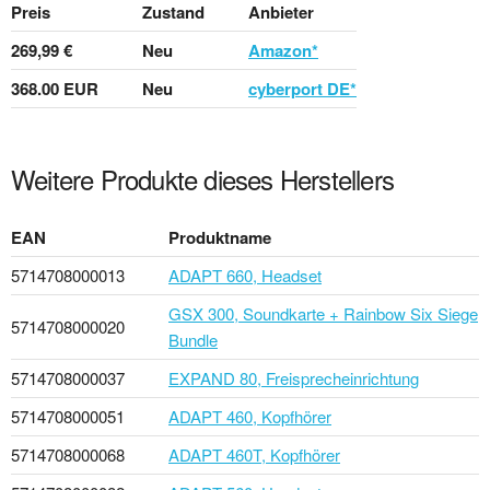
Preis
Zustand
Anbieter
269,99 €
Neu
Amazon*
368.00 EUR
Neu
cyberport DE*
Weitere Produkte dieses Herstellers
EAN
Produktname
5714708000013
ADAPT 660, Headset
GSX 300, Soundkarte + Rainbow Six Siege
5714708000020
Bundle
5714708000037
EXPAND 80, Freisprecheinrichtung
5714708000051
ADAPT 460, Kopfhörer
5714708000068
ADAPT 460T, Kopfhörer