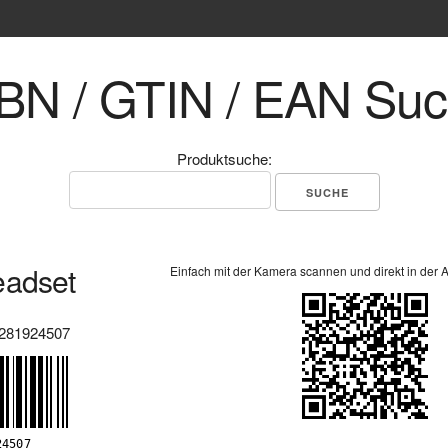
BN / GTIN / EAN Su
Produktsuche:
eadset
Einfach mit der Kamera scannen und direkt in der 
281924507