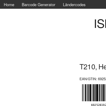
Home
Barcode Generator
Ländercodes
IS
T210, H
EAN/GTIN: 6925