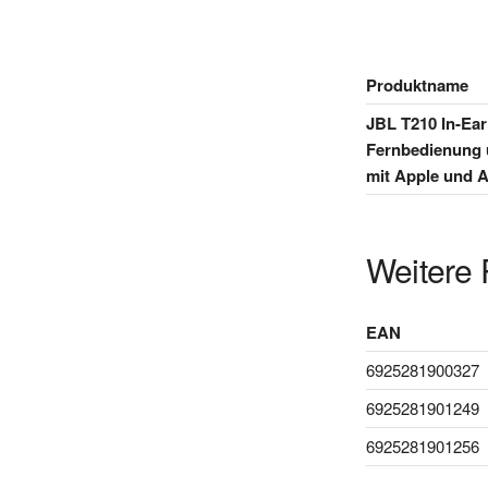
Produktname
JBL T210 In-Ear
Fernbedienung 
mit Apple und 
Weitere 
EAN
6925281900327
6925281901249
6925281901256