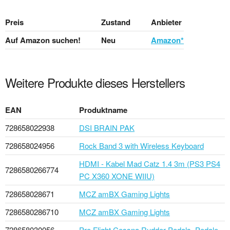
Preis
Zustand
Anbieter
Auf Amazon suchen!
Neu
Amazon*
Weitere Produkte dieses Herstellers
EAN
Produktname
728658022938
DSI BRAIN PAK
728658024956
Rock Band 3 with Wireless Keyboard
HDMI - Kabel Mad Catz 1.4 3m (PS3 PS4
7286580266774
PC X360 XONE WIIU)
728658028671
MCZ amBX Gaming Lights
7286580286710
MCZ amBX Gaming Lights
728658030056
Pro Flight Cessna Rudder Pedals, Pedale