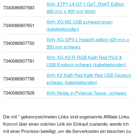
Xtrfy XTP1-L4-GT-1 GeT_RighT Edition
7340086907583
460 mm x 400 mm Motiv
Xtrfy XG-M2 USB schwarz/gruen
7340086907651
(kabelgebunden)
Xtrfy XG-GP3-L HeatoN edition 420 mm x
7340086907750
350 mm schwarz
Xtrfy XG-K2-R-RGB Kailh Red PS/2 &
7340086907781
USB Englisch schwarz (kabelgebunden)
Xtrfy K2 Kailh Red Kailh Red USB Deutsch
7340086907798
schwarz (kabelgebunden)
7340086907828
Xtrfy Ninjas in Pyjamas Tasse - schwarz
Die mit * gekennzeichneten Links sind sogenannte Affiliate Links.
Kommt über einen solchen Link ein Einkauf zustande, werde ich
mit einer Provision beteiligt, um die Serverkosten ein bisschen zu