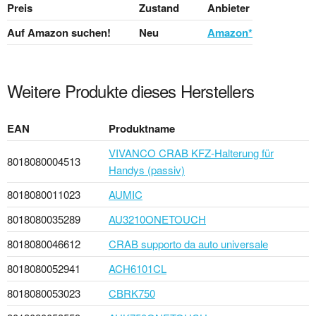
Preis
Zustand
Anbieter
Auf Amazon suchen!
Neu
Amazon*
Weitere Produkte dieses Herstellers
EAN
Produktname
VIVANCO CRAB KFZ-Halterung für
8018080004513
Handys (passiv)
8018080011023
AUMIC
8018080035289
AU3210ONETOUCH
8018080046612
CRAB supporto da auto universale
8018080052941
ACH6101CL
8018080053023
CBRK750