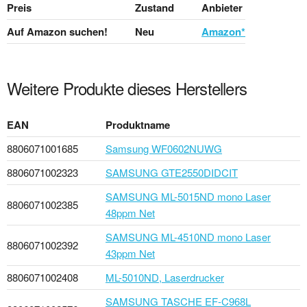
Preis
Zustand
Anbieter
Auf Amazon suchen!
Neu
Amazon*
Weitere Produkte dieses Herstellers
EAN
Produktname
8806071001685
Samsung WF0602NUWG
8806071002323
SAMSUNG GTE2550DIDCIT
SAMSUNG ML-5015ND mono Laser
8806071002385
48ppm Net
SAMSUNG ML-4510ND mono Laser
8806071002392
43ppm Net
8806071002408
ML-5010ND, Laserdrucker
SAMSUNG TASCHE EF-C968L