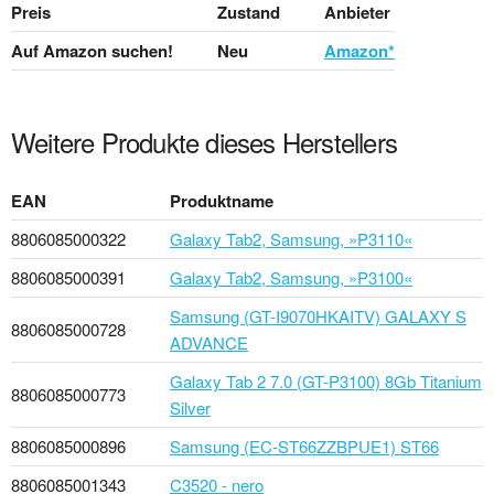
Preis
Zustand
Anbieter
Auf Amazon suchen!
Neu
Amazon*
Weitere Produkte dieses Herstellers
EAN
Produktname
8806085000322
Galaxy Tab2, Samsung, »P3110«
8806085000391
Galaxy Tab2, Samsung, »P3100«
Samsung (GT-I9070HKAITV) GALAXY S
8806085000728
ADVANCE
Galaxy Tab 2 7.0 (GT-P3100) 8Gb Titanium
8806085000773
Silver
8806085000896
Samsung (EC-ST66ZZBPUE1) ST66
8806085001343
C3520 - nero