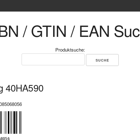
BN / GTIN / EAN Su
Produktsuche:
g 40HA590
085068056