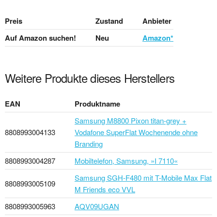
Preis
Zustand
Anbieter
Auf Amazon suchen!
Neu
Amazon*
Weitere Produkte dieses Herstellers
EAN
Produktname
Samsung M8800 Pixon titan-grey +
8808993004133
Vodafone SuperFlat Wochenende ohne
Branding
8808993004287
Mobiltelefon, Samsung, »I 7110«
Samsung SGH-F480 mit T-Mobile Max Flat
8808993005109
M Friends eco VVL
8808993005963
AQV09UGAN