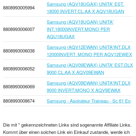
Samsung (AQV18UGAX) UNITA' EST.
8808993005994
18000 INVERT.CL.AA X AQV18UGAN
Samsung (AQV18UGAN) UNITA'
8808993006007
INT.18000INVERT.MONO PER
AQU18UGAX
Samsung (AQV12EWAN) UNITA'INT.DLX
8808993006038
12000INVERT. MONO PER AQV12EWEX
Samsung (AQV09EWAX) UNITA' EST.DLX
8808993006052
9000 CL.AA X AQV09EWAN
Samsung (AQV09EWAN) UNITA'INT.DLX
8808993006069
9000 INVERT.MONO X AQV9EWAX
8808993008674
Samsung - Aspirateur Traineau - Sc 61 Eo
Die mit * gekennzeichneten Links sind sogenannte Affiliate Links.
Kommt über einen solchen Link ein Einkauf zustande, werde ich