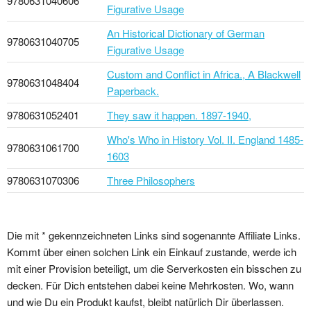
9780631040606
Figurative Usage
An Historical Dictionary of German
9780631040705
Figurative Usage
Custom and Conflict in Africa., A Blackwell
9780631048404
Paperback.
9780631052401
They saw it happen. 1897-1940,
Who's Who in History Vol. II. England 1485-
9780631061700
1603
9780631070306
Three Philosophers
Die mit * gekennzeichneten Links sind sogenannte Affiliate Links.
Kommt über einen solchen Link ein Einkauf zustande, werde ich
mit einer Provision beteiligt, um die Serverkosten ein bisschen zu
decken. Für Dich entstehen dabei keine Mehrkosten. Wo, wann
und wie Du ein Produkt kaufst, bleibt natürlich Dir überlassen.