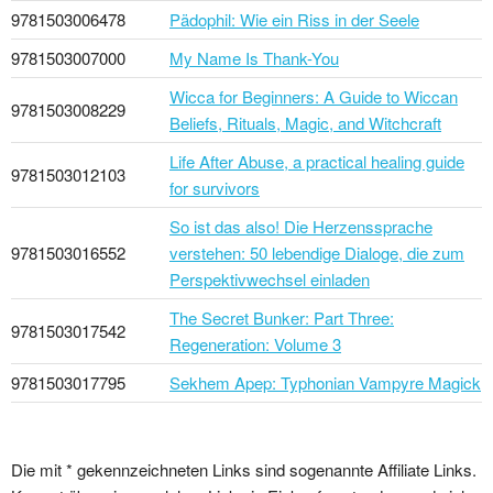
9781503006478
Pädophil: Wie ein Riss in der Seele
9781503007000
My Name Is Thank-You
Wicca for Beginners: A Guide to Wiccan
9781503008229
Beliefs, Rituals, Magic, and Witchcraft
Life After Abuse, a practical healing guide
9781503012103
for survivors
So ist das also! Die Herzenssprache
9781503016552
verstehen: 50 lebendige Dialoge, die zum
Perspektivwechsel einladen
The Secret Bunker: Part Three:
9781503017542
Regeneration: Volume 3
9781503017795
Sekhem Apep: Typhonian Vampyre Magick
Die mit * gekennzeichneten Links sind sogenannte Affiliate Links.