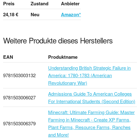
Preis
Zustand
Anbieter
24,18 €
Neu
Amazon*
Weitere Produkte dieses Herstellers
EAN
Produktname
Understanding British Strategic Failure in
9781503003132
America: 1780-1783 (American
Revolutionary War)
Admissions Guide To American Colleges
9781503006027
For International Students (Second Edition)
Minecraft: Ultimate Farming Guide: Master
Farming in Minecraft - Create XP Farms,
9781503006379
Plant Farms, Resource Farms, Ranches
and More!