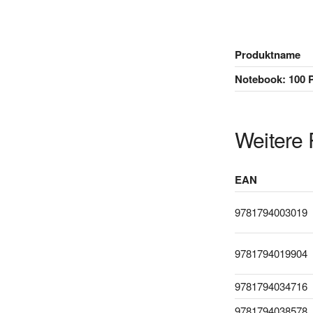
Produktname
Notebook: 100 P
Weitere 
EAN
9781794003019
9781794019904
9781794034716
9781794038578