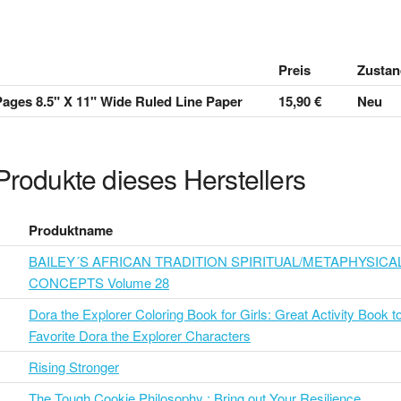
Preis
Zustan
ages 8.5" X 11" Wide Ruled Line Paper
15,90 €
Neu
Produkte dieses Herstellers
Produktname
BAILEY´S AFRICAN TRADITION SPIRITUAL/METAPHYSICA
CONCEPTS Volume 28
Dora the Explorer Coloring Book for Girls: Great Activity Book to
Favorite Dora the Explorer Characters
Rising Stronger
The Tough Cookie Philosophy : Bring out Your Resilience