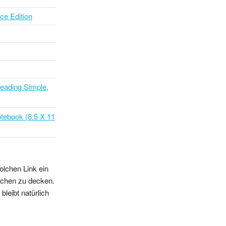
ce Edition
eading Simple,
otebook (8.5 X 11
olchen Link ein
sschen zu decken.
leibt natürlich