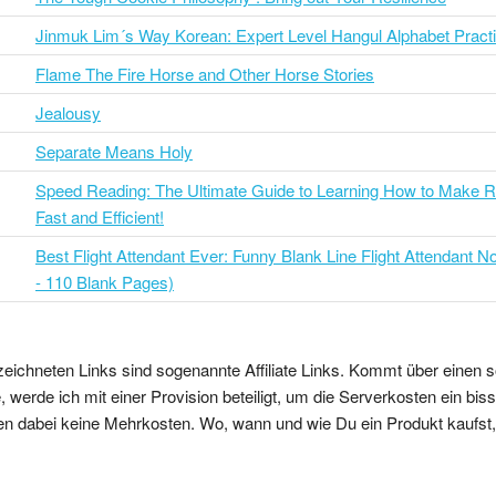
Jinmuk Lim´s Way Korean: Expert Level Hangul Alphabet Practi
Flame The Fire Horse and Other Horse Stories
Jealousy
Separate Means Holy
Speed Reading: The Ultimate Guide to Learning How to Make R
Fast and Efficient!
Best Flight Attendant Ever: Funny Blank Line Flight Attendant N
- 110 Blank Pages)
zeichneten Links sind sogenannte Affiliate Links. Kommt über einen s
 werde ich mit einer Provision beteiligt, um die Serverkosten ein bi
en dabei keine Mehrkosten. Wo, wann und wie Du ein Produkt kaufst, b