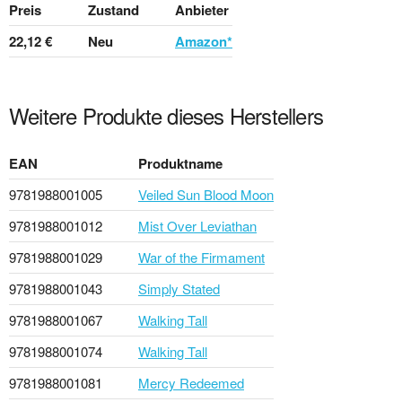
Preis
Zustand
Anbieter
22,12 €
Neu
Amazon*
Weitere Produkte dieses Herstellers
EAN
Produktname
9781988001005
Veiled Sun Blood Moon
9781988001012
Mist Over Leviathan
9781988001029
War of the Firmament
9781988001043
Simply Stated
9781988001067
Walking Tall
9781988001074
Walking Tall
9781988001081
Mercy Redeemed