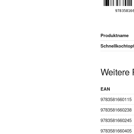
Produktname
Schnellkochtopf.
Weitere 
EAN
9783581660115
9783581660238
9783581660245
9783581660405