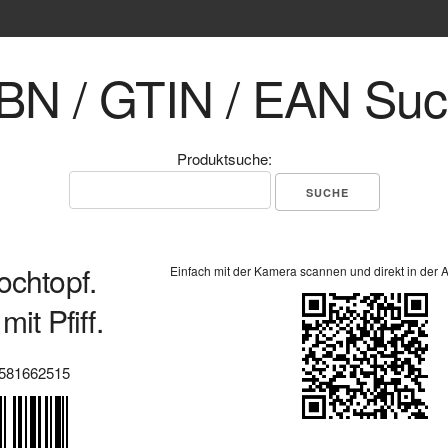
BN / GTIN / EAN Su
Produktsuche:
ochtopf.
Einfach mit der Kamera scannen und direkt in der 
mit Pfiff.
581662515