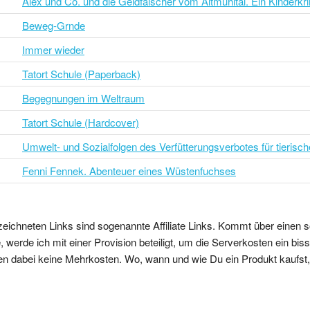
Alex und Co. und die Geldfälscher vom Altmühltal. Ein Kinderkr
Beweg-Grnde
Immer wieder
Tatort Schule (Paperback)
Begegnungen im Weltraum
Tatort Schule (Hardcover)
Umwelt- und Sozialfolgen des Verfütterungsverbotes für tierisc
Fenni Fennek. Abenteuer eines Wüstenfuchses
zeichneten Links sind sogenannte Affiliate Links. Kommt über einen s
 werde ich mit einer Provision beteiligt, um die Serverkosten ein bi
en dabei keine Mehrkosten. Wo, wann und wie Du ein Produkt kaufst, b