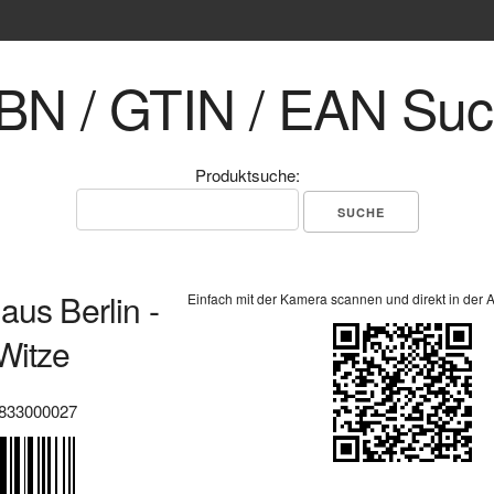
BN / GTIN / EAN Su
Produktsuche:
aus Berlin -
Einfach mit der Kamera scannen und direkt in der 
Witze
833000027