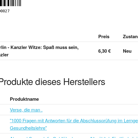
Preis
Zustan
lin - Kanzler Witze: Spaß muss sein,
6,30 €
Neu
zler
Produkte dieses Herstellers
Produktname
Verse, die man .
"1000 Fragen mit Antworten für die Abschlussprüfung im Lernge
Gesundheitslehre"