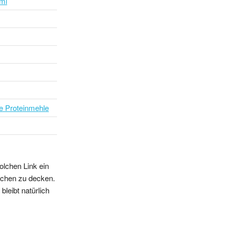
imi
he Proteinmehle
olchen Link ein
sschen zu decken.
leibt natürlich