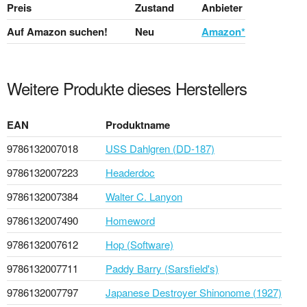
Preis
Zustand
Anbieter
Auf Amazon suchen!
Neu
Amazon*
Weitere Produkte dieses Herstellers
EAN
Produktname
9786132007018
USS Dahlgren (DD-187)
9786132007223
Headerdoc
9786132007384
Walter C. Lanyon
9786132007490
Homeword
9786132007612
Hop (Software)
9786132007711
Paddy Barry (Sarsfield's)
9786132007797
Japanese Destroyer Shinonome (1927)