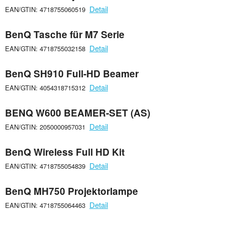
Detail
EAN/GTIN: 4718755060519
BenQ Tasche für M7 Serie
Detail
EAN/GTIN: 4718755032158
BenQ SH910 Full-HD Beamer
Detail
EAN/GTIN: 4054318715312
BENQ W600 BEAMER-SET (AS)
Detail
EAN/GTIN: 2050000957031
BenQ Wireless Full HD Kit
Detail
EAN/GTIN: 4718755054839
BenQ MH750 Projektorlampe
Detail
EAN/GTIN: 4718755064463