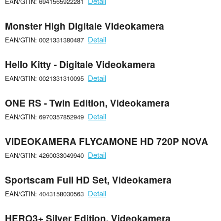
Detail
EAN/GTIN: 6941565922281
Monster High Digitale Videokamera
Detail
EAN/GTIN: 0021331380487
Hello Kitty - Digitale Videokamera
Detail
EAN/GTIN: 0021331310095
ONE RS - Twin Edition, Videokamera
Detail
EAN/GTIN: 6970357852949
VIDEOKAMERA FLYCAMONE HD 720P NOVA
Detail
EAN/GTIN: 4260033049940
Sportscam Full HD Set, Videokamera
Detail
EAN/GTIN: 4043158030563
HERO3+ Silver Edition, Videokamera