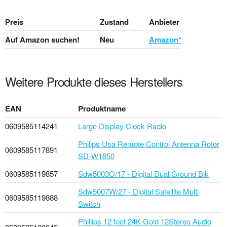
Preis
Zustand
Anbieter
Auf Amazon suchen!
Neu
Amazon*
Weitere Produkte dieses Herstellers
EAN
Produktname
0609585114241
Large Display Clock Radio
Philips Usa Remote Control Antenna Rotor
0609585117891
SD-W1850
0609585119857
Sdw5003O/17 - Digital Dual Ground Blk
Sdw5007W/27 - Digital Satellite Multi
0609585119888
Switch
Phillips 12 foot 24K Gold 12Stereo Audio