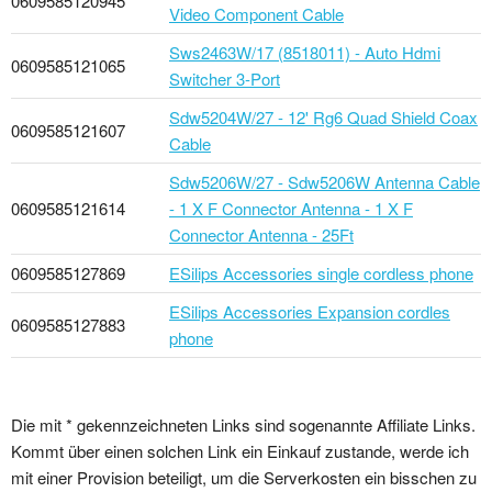
0609585120945
Video Component Cable
Sws2463W/17 (8518011) - Auto Hdmi
0609585121065
Switcher 3-Port
Sdw5204W/27 - 12' Rg6 Quad Shield Coax
0609585121607
Cable
Sdw5206W/27 - Sdw5206W Antenna Cable
0609585121614
- 1 X F Connector Antenna - 1 X F
Connector Antenna - 25Ft
0609585127869
ESilips Accessories single cordless phone
ESilips Accessories Expansion cordles
0609585127883
phone
Die mit * gekennzeichneten Links sind sogenannte Affiliate Links.
Kommt über einen solchen Link ein Einkauf zustande, werde ich
mit einer Provision beteiligt, um die Serverkosten ein bisschen zu