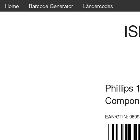
Home
Barcode Generator
Ländercodes
IS
Phillips
Compone
EAN/GTIN: 0609