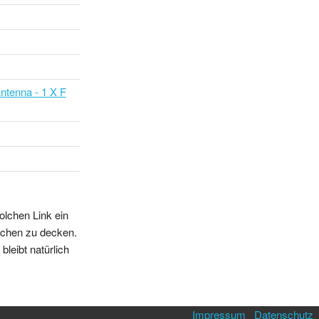
tenna - 1 X F
olchen Link ein
sschen zu decken.
leibt natürlich
Impressum
Datenschutz