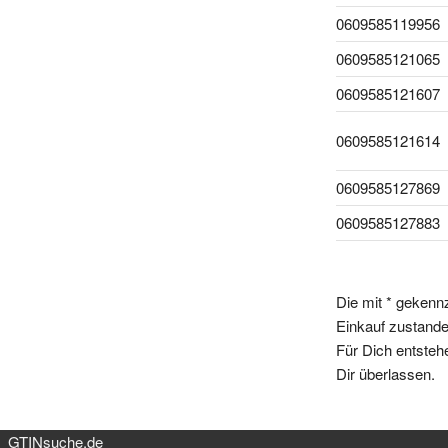
0609585119956
0609585121065
0609585121607
0609585121614
0609585127869
0609585127883
Die mit * gekenn
Einkauf zustande,
Für Dich entsteh
Dir überlassen.
GTINsuche.de