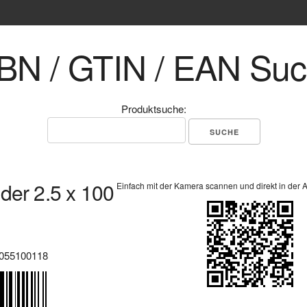
BN / GTIN / EAN Su
Produktsuche:
der 2.5 x 100
Einfach mit der Kamera scannen und direkt in der 
055100118