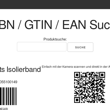
BN / GTIN / EAN Su
Produktsuche:
ts Isolierband
Einfach mit der Kamera scannen und direkt in der 
055100149