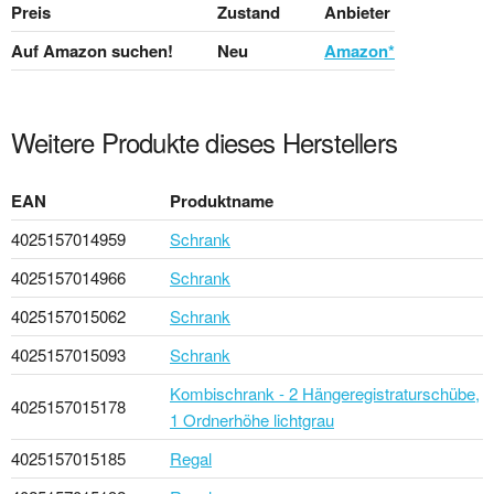
Preis
Zustand
Anbieter
Auf Amazon suchen!
Neu
Amazon*
Weitere Produkte dieses Herstellers
EAN
Produktname
4025157014959
Schrank
4025157014966
Schrank
4025157015062
Schrank
4025157015093
Schrank
Kombischrank - 2 Hängeregistraturschübe,
4025157015178
1 Ordnerhöhe lichtgrau
4025157015185
Regal