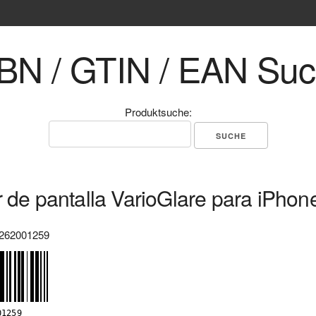
BN / GTIN / EAN Su
Produktsuche:
r de pantalla VarioGlare para iPhon
262001259