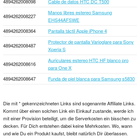
4894262008098
Cable de datos HTC DC T500
Manos libres estereo Samsung
4894262008227
EHS44AFSWE
4894262008364
Pantalla táctil Apple iPhone 4
Protector de pantalla Varioglare para Sony
4894262008487
Xperia S
Auriculares estereo HTC HF blanco pro
4894262008616
para One X
4894262008647
Funda de piel blanca para Samsung s5830
Die mit * gekennzeichneten Links sind sogenannte Affiliate Links.
Kommt über einen solchen Link ein Einkauf zustande, werde ich
mit einer Provision beteiligt, um die Serverkosten ein bisschen zu
decken. Für Dich entstehen dabei keine Mehrkosten. Wo, wann
und wie Du ein Produkt kaufst, bleibt natürlich Dir überlassen.