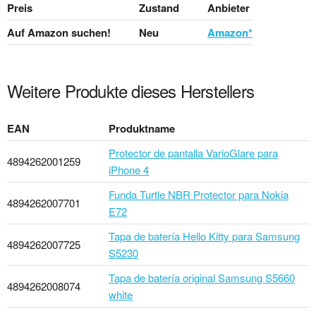
Preis
Zustand
Anbieter
Auf Amazon suchen!
Neu
Amazon*
Weitere Produkte dieses Herstellers
EAN
Produktname
Protector de pantalla VarioGlare para
4894262001259
iPhone 4
Funda Turtle NBR Protector para Nokia
4894262007701
E72
Tapa de batería Hello Kitty para Samsung
4894262007725
S5230
Tapa de batería original Samsung S5660
4894262008074
white