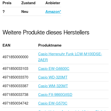
Preis
Zustand
Anbieter
?
Neu
Amazon*
Weitere Produkte dieses Herstellers
EAN
Produktname
Casio Herrenuhr Funk LCW-M100DSE-
4971850000000
2AER
4971850033103
Casio EW-G6600C
4971850033370
Casio WD-320MT
4971850033387
Casio WM-320MT
4971850033738
Casio FX-9860GIISD
4971850034742
Casio EW-G570C