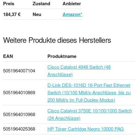
Preis
Zustand
Anbieter
184,37 €
Neu
Amazon*
Weitere Produkte dieses Herstellers
EAN
Produktname
Cisco Catalyst 4948 Switch (48
5051964007104
Anschlüsse)
D-Link DES-1016D 16-Port Fast Ethernet
5051964010869
Switch (10/100 Mbit/s-Anschlüsse, bis zu
200 Mbit/s im Full-Duplex-Modus)
Cisco Catalyst 3750E 10/100/1000 Switch
5051964010968
(24 Anschlüsse)
5051964025368
HP Tóner Cartridge Negro 10000 PAG