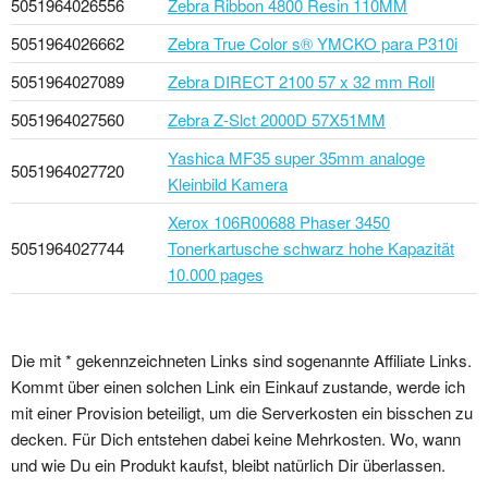
5051964026556
Zebra Ribbon 4800 Resin 110MM
5051964026662
Zebra True Color s® YMCKO para P310i
5051964027089
Zebra DIRECT 2100 57 x 32 mm Roll
5051964027560
Zebra Z-Slct 2000D 57X51MM
Yashica MF35 super 35mm analoge
5051964027720
Kleinbild Kamera
Xerox 106R00688 Phaser 3450
5051964027744
Tonerkartusche schwarz hohe Kapazität
10.000 pages
Die mit * gekennzeichneten Links sind sogenannte Affiliate Links.
Kommt über einen solchen Link ein Einkauf zustande, werde ich
mit einer Provision beteiligt, um die Serverkosten ein bisschen zu
decken. Für Dich entstehen dabei keine Mehrkosten. Wo, wann
und wie Du ein Produkt kaufst, bleibt natürlich Dir überlassen.