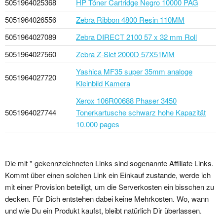
5051964025368
HP Tóner Cartridge Negro 10000 PAG
5051964026556
Zebra Ribbon 4800 Resin 110MM
5051964027089
Zebra DIRECT 2100 57 x 32 mm Roll
5051964027560
Zebra Z-Slct 2000D 57X51MM
Yashica MF35 super 35mm analoge
5051964027720
Kleinbild Kamera
Xerox 106R00688 Phaser 3450
5051964027744
Tonerkartusche schwarz hohe Kapazität
10.000 pages
Die mit * gekennzeichneten Links sind sogenannte Affiliate Links.
Kommt über einen solchen Link ein Einkauf zustande, werde ich
mit einer Provision beteiligt, um die Serverkosten ein bisschen zu
decken. Für Dich entstehen dabei keine Mehrkosten. Wo, wann
und wie Du ein Produkt kaufst, bleibt natürlich Dir überlassen.