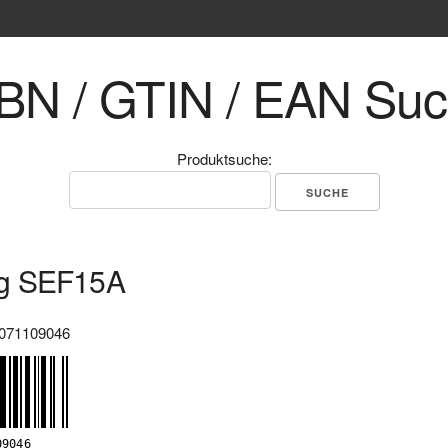
BN / GTIN / EAN Su
Produktsuche:
g SEF15A
071109046